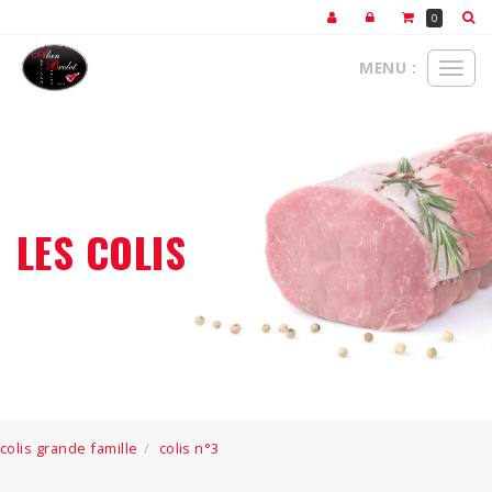
0
MENU :
Ouvr
le
men
LES COLIS
colis grande famille
colis n°3